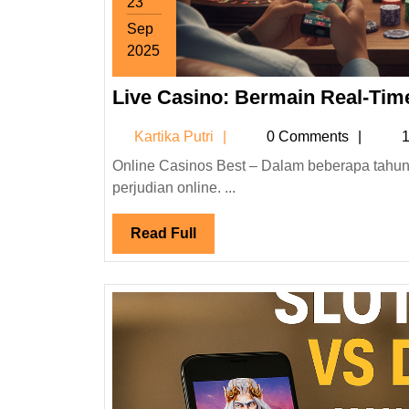
23
Sep
2025
23
Live Casino: Bermain Real-Tim
September
2025
Kartika
Kartika Putri
0 Comments
1
Putri
Online Casinos Best – Dalam beberapa tahun terakhir, live casino menjadi salah satu tren paling populer di dunia
perjudian online. ...
Read
Read Full
Full