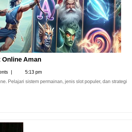
Tips
t Online Aman
dan
nts
5:13 pm
Panduan
Bermain
Slot
Online
Aman