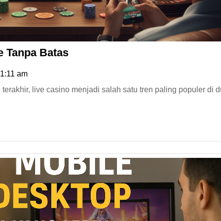
Live
e Tanpa Batas
Casino:
1:11 am
Bermain
Real-
Time
Tanpa
Batas