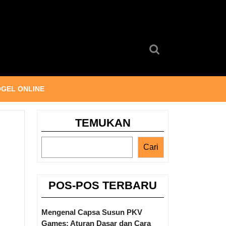
Search
for:
GEL ONLINE
TEMUKAN
Cari
POS-POS TERBARU
Mengenal Capsa Susun PKV
Games: Aturan Dasar dan Cara