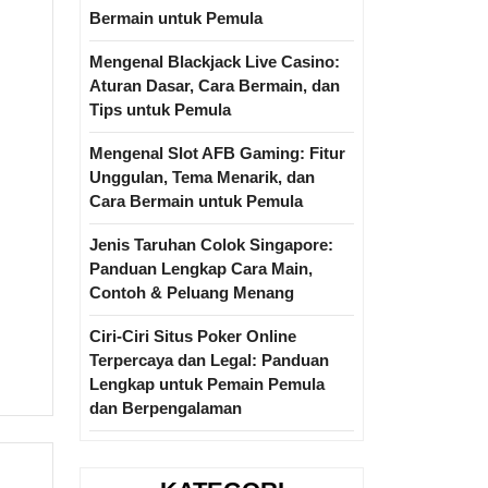
Bermain untuk Pemula
Mengenal Blackjack Live Casino:
Aturan Dasar, Cara Bermain, dan
Tips untuk Pemula
Mengenal Slot AFB Gaming: Fitur
Unggulan, Tema Menarik, dan
Cara Bermain untuk Pemula
Jenis Taruhan Colok Singapore:
Panduan Lengkap Cara Main,
Contoh & Peluang Menang
Ciri-Ciri Situs Poker Online
Terpercaya dan Legal: Panduan
Lengkap untuk Pemain Pemula
dan Berpengalaman