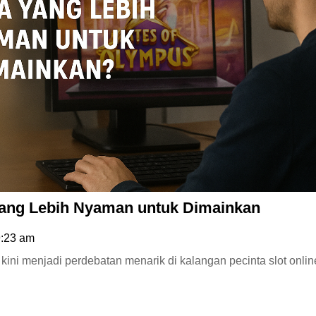
Slot
yang Lebih Nyaman untuk Dimainkan
Mobile
9:23 am
vs
Deskto
Mana
yang