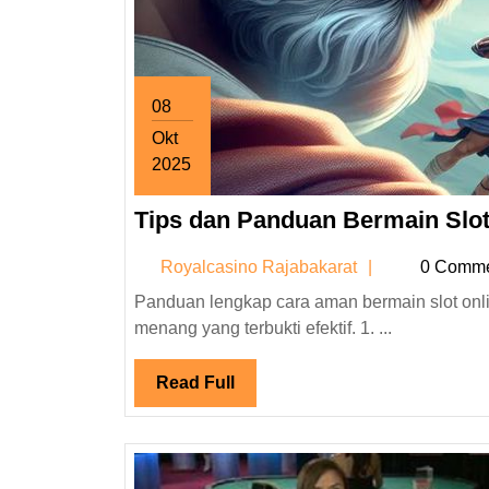
08
Okt
2025
8
Tips dan Panduan Bermain Slo
Oktober
2025
Royalcasino
Royalcasino Rajabakarat
0 Comme
Rajabakarat
Panduan lengkap cara aman bermain slot online. Pelajari sistem permainan, jenis slot populer, dan strategi
menang yang terbukti efektif. 1. ...
Read
Read Full
Full