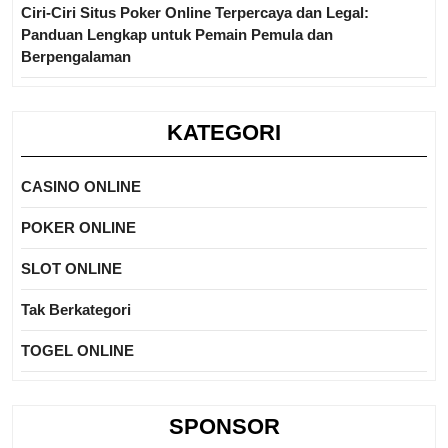
Ciri-Ciri Situs Poker Online Terpercaya dan Legal:
Panduan Lengkap untuk Pemain Pemula dan
Berpengalaman
KATEGORI
CASINO ONLINE
POKER ONLINE
SLOT ONLINE
Tak Berkategori
TOGEL ONLINE
SPONSOR