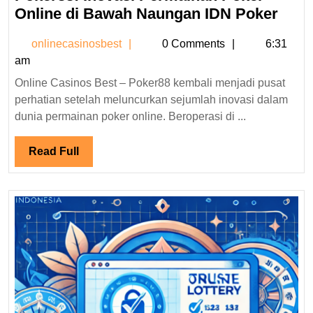
2025
Poke
Online di Bawah Naungan IDN Poker
Inov
onlinecasinosbest
onlinecasinosbest
0 Comments
6:31
Perm
am
Poke
Online Casinos Best – Poker88 kembali menjadi pusat
Onli
perhatian setelah meluncurkan sejumlah inovasi dalam
di
dunia permainan poker online. Beroperasi di ...
Baw
Nau
Read
Read Full
IDN
Full
Poke