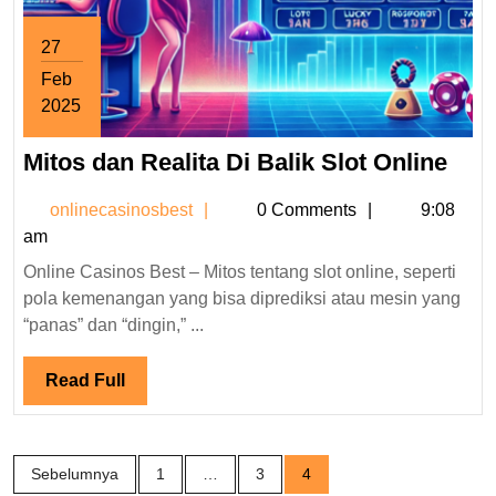
27
Feb
2025
27
Mito
Mitos dan Realita Di Balik Slot Online
Februari
2025
dan
onlinecasinosbest
onlinecasinosbest
0 Comments
9:08
Real
am
Di
Online Casinos Best – Mitos tentang slot online, seperti
Bali
pola kemenangan yang bisa diprediksi atau mesin yang
Slot
“panas” dan “dingin,” ...
Onli
Read
Read Full
Full
Paginasi
Sebelumnya
1
…
3
4
pos