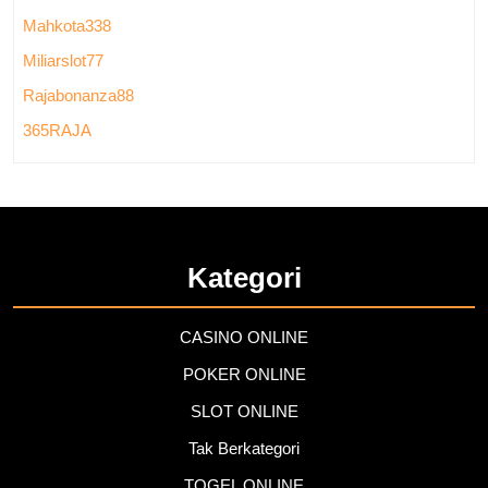
Mahkota338
Miliarslot77
Rajabonanza88
365RAJA
Kategori
CASINO ONLINE
POKER ONLINE
SLOT ONLINE
Tak Berkategori
TOGEL ONLINE