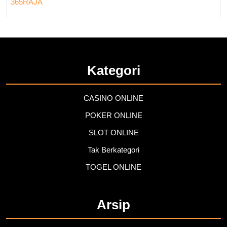
365RAJA
Kategori
CASINO ONLINE
POKER ONLINE
SLOT ONLINE
Tak Berkategori
TOGEL ONLINE
Arsip