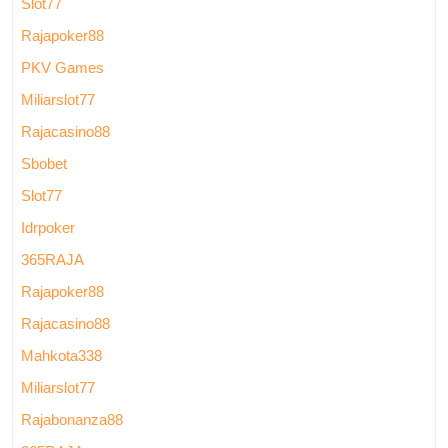
Slot77
Rajapoker88
PKV Games
Miliarslot77
Rajacasino88
Sbobet
Slot77
Idrpoker
365RAJA
Rajapoker88
Rajacasino88
Mahkota338
Miliarslot77
Rajabonanza88