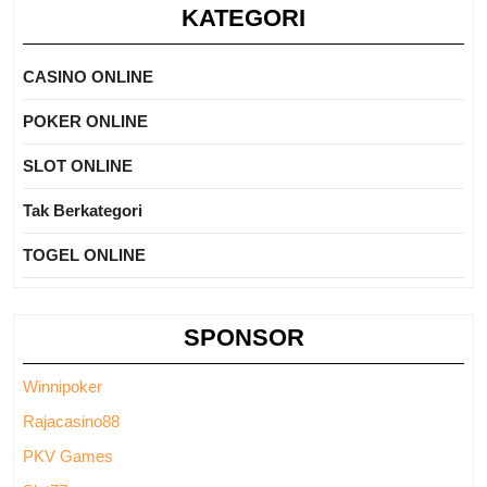
KATEGORI
CASINO ONLINE
POKER ONLINE
SLOT ONLINE
Tak Berkategori
TOGEL ONLINE
SPONSOR
Winnipoker
Rajacasino88
PKV Games