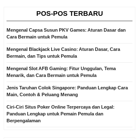
POS-POS TERBARU
Mengenal Capsa Susun PKV Games: Aturan Dasar dan
Cara Bermain untuk Pemula
Mengenal Blackjack Live Casino: Aturan Dasar, Cara
Bermain, dan Tips untuk Pemula
Mengenal Slot AFB Gaming: Fitur Unggulan, Tema
Menarik, dan Cara Bermain untuk Pemula
Jenis Taruhan Colok Singapore: Panduan Lengkap Cara
Main, Contoh & Peluang Menang
Ciri-Ciri Situs Poker Online Terpercaya dan Legal:
Panduan Lengkap untuk Pemain Pemula dan
Berpengalaman