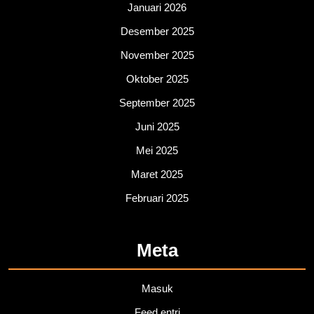
Januari 2026
Desember 2025
November 2025
Oktober 2025
September 2025
Juni 2025
Mei 2025
Maret 2025
Februari 2025
Meta
Masuk
Feed entri