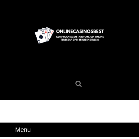
Skip
to
content
Skip
to
content
Search
for:
Menu
Menu