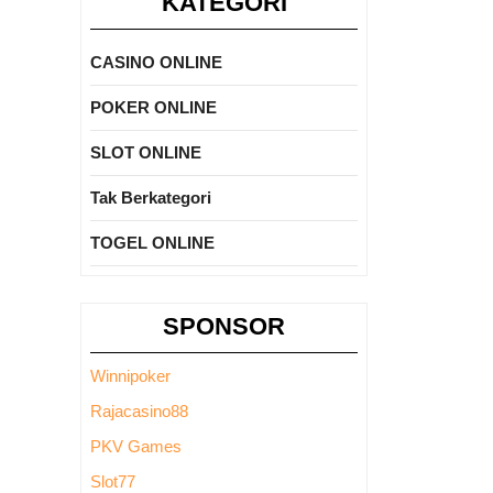
KATEGORI
nang?
CASINO ONLINE
POKER ONLINE
SLOT ONLINE
Tak Berkategori
TOGEL ONLINE
SPONSOR
Winnipoker
Rajacasino88
PKV Games
Slot77