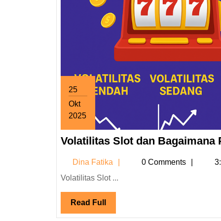
25
Okt
2025
25
Volatilitas Slot dan Bagaiman
Oktober
2025
Dina
Dina Fatika
0 Comments
3
Fatika
Volatilitas Slot ...
Read
Read Full
Full