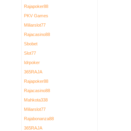
Rajapoker88
PKV Games
Miliarslot77
Rajacasino88
Sbobet
Slot77
Idrpoker
365RAJA
Rajapoker88
Rajacasino88
Mahkota338
Miliarslot77
Rajabonanza88
365RAJA