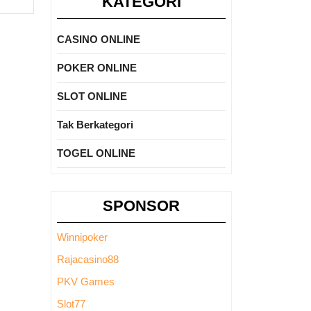
KATEGORI
CASINO ONLINE
POKER ONLINE
SLOT ONLINE
Tak Berkategori
TOGEL ONLINE
SPONSOR
Winnipoker
Rajacasino88
PKV Games
Slot77