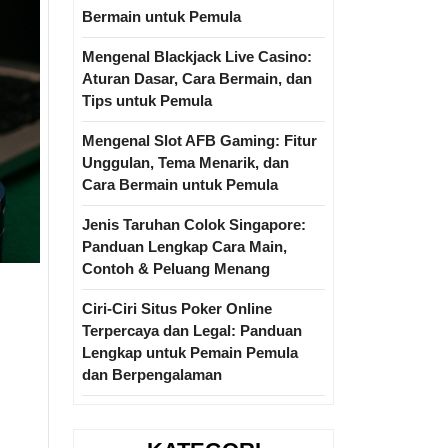
Bermain untuk Pemula
Mengenal Blackjack Live Casino:
Aturan Dasar, Cara Bermain, dan
Tips untuk Pemula
Mengenal Slot AFB Gaming: Fitur
Unggulan, Tema Menarik, dan
Cara Bermain untuk Pemula
Jenis Taruhan Colok Singapore:
Panduan Lengkap Cara Main,
Contoh & Peluang Menang
Ciri-Ciri Situs Poker Online
Terpercaya dan Legal: Panduan
Lengkap untuk Pemain Pemula
dan Berpengalaman