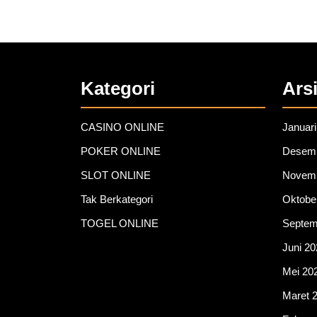
Kategori
Ars
CASINO ONLINE
Januari
POKER ONLINE
Desemb
SLOT ONLINE
Novemb
Tak Berkategori
Oktobe
TOGEL ONLINE
Septem
Juni 20
Mei 20
Maret 