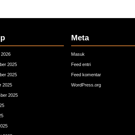
ip
Meta
 2026
Masuk
er 2025
Feed entri
er 2025
Feed komentar
r 2025
WordPress.org
ber 2025
25
25
2025