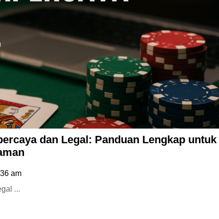
erpercaya dan Legal: Panduan Lengkap untuk
Ciri-
laman
Ciri
:36 am
Situs
Poker
gal ...
Online
Terpercaya