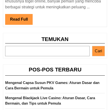
khususnya togel online, banyak pemain yang mencoba
Online:
berbagai strategi untuk meningkatkan peluang ...
Strategi
Peluang
Read
Read Full
Menang
Full
2025
TEMUKAN
Cari
POS-POS TERBARU
Mengenal Capsa Susun PKV Games: Aturan Dasar dan
Cara Bermain untuk Pemula
Mengenal Blackjack Live Casino: Aturan Dasar, Cara
Bermain, dan Tips untuk Pemula