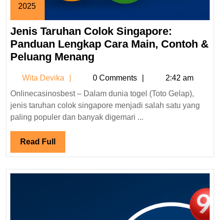
2025
9
Jenis Taruhan Colok Singapore:
Desember
2025
Panduan Lengkap Cara Main, Contoh &
Jenis
Peluang Menang
Taruhan
Wita
Wita Devika
0 Comments
2:42 am
Colok
Devika
Singapore:
Onlinecasinosbest – Dalam dunia togel (Toto Gelap),
jenis taruhan colok singapore menjadi salah satu yang
Panduan
paling populer dan banyak digemari ...
Lengkap
Cara
Read
Read Full
Main,
Full
Contoh
&
Peluang
Menang