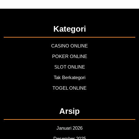
Kategori
CASINO ONLINE
POKER ONLINE
SLOT ONLINE
Tak Berkategori
TOGEL ONLINE
Arsip
Januari 2026
Desember 2025