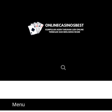
Skip
to
content
Skip
to
content
Search
for:
Menu
Menu