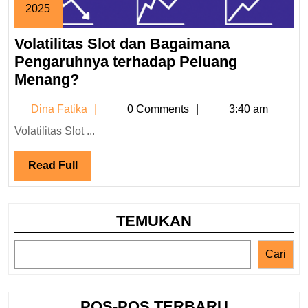
2025
25
Volatilitas Slot dan Bagaimana
Oktober
2025
Pengaruhnya terhadap Peluang
Volatilitas
Menang?
Slot
Dina
Dina Fatika
0 Comments
3:40 am
dan
Fatika
Bagaimana
Volatilitas Slot ...
Pengaruhnya
Read
Read Full
terhadap
Full
Peluang
Menang?
TEMUKAN
Cari
POS-POS TERBARU