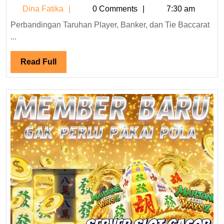
Dina
Dina Fatika
0 Comments
7:30 am
Player,
Fatika
Banker,
Perbandingan Taruhan Player, Banker, dan Tie Baccarat
...
dan
Tie
Read
Read Full
Baccarat:
Full
Risiko,
Pembayaran,
dan
Probabilitas
Menang