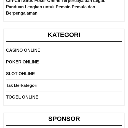
Ciri-Ciri Situs Poker Online Terpercaya dan Legal:
Panduan Lengkap untuk Pemain Pemula dan
Berpengalaman
KATEGORI
CASINO ONLINE
POKER ONLINE
SLOT ONLINE
Tak Berkategori
TOGEL ONLINE
SPONSOR