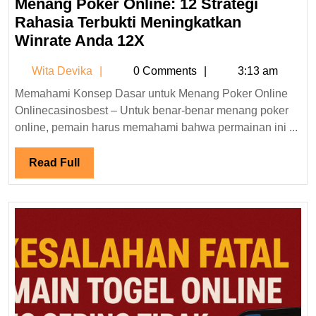
Menang Poker Online: 12 Strategi
November
2025
Rahasia Terbukti Meningkatkan
Menang
Winrate Anda 12X
Poker
Wita
Wita Devika
0 Comments
3:13 am
Online:
Devika
12
Memahami Konsep Dasar untuk Menang Poker Online
Onlinecasinosbest – Untuk benar-benar menang poker
Strategi
online, pemain harus memahami bahwa permainan ini ...
Rahasia
Terbukti
Read
Read Full
Meningkatkan
Full
Winrate
Anda
12X