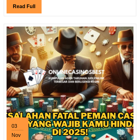
yang
Read
Read Full
Sering
Full
Tidak
Disadari
03
Nov