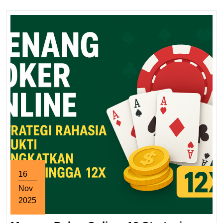
Sering
Picu
Jackpot
Besar
di
Pragmatic,
PG
Soft,
dan
Jili
16
Nov
2025
16