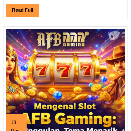
Cara
Read
Read Full
Bermain,
Full
dan
Tips
untuk
Pemula
18
Des