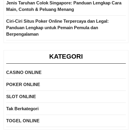
Jenis Taruhan Colok Singapore: Panduan Lengkap Cara
Main, Contoh & Peluang Menang
Ciri-Ciri Situs Poker Online Terpercaya dan Legal:
Panduan Lengkap untuk Pemain Pemula dan
Berpengalaman
KATEGORI
CASINO ONLINE
POKER ONLINE
SLOT ONLINE
Tak Berkategori
TOGEL ONLINE