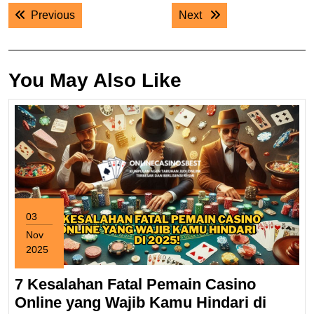
Navigasi
Previous post:
Next post:
Previous
Next
pos
You May Also Like
03
Nov
2025
3
November
7 Kesalahan Fatal Pemain Casino
2025
Online yang Wajib Kamu Hindari di