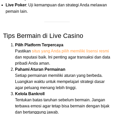
Live Poker
: Uji kemampuan dan strategi Anda melawan
pemain lain.
Tips Bermain di Live Casino
Pilih Platform Terpercaya
Pastikan
situs yang Anda pilih memiliki lisensi resmi
dan reputasi baik. Ini penting agar transaksi dan data
pribadi Anda aman.
Pahami Aturan Permainan
Setiap permainan memiliki aturan yang berbeda.
Luangkan waktu untuk mempelajari strategi dasar
agar peluang menang lebih tinggi.
Kelola Bankroll
Tentukan batas taruhan sebelum bermain. Jangan
terbawa emosi agar tetap bisa bermain dengan bijak
dan bertanggung jawab.