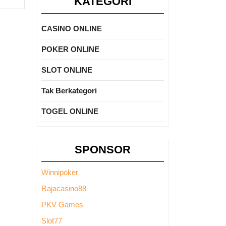
KATEGORI
CASINO ONLINE
POKER ONLINE
SLOT ONLINE
Tak Berkategori
TOGEL ONLINE
SPONSOR
Winnipoker
Rajacasino88
PKV Games
Slot77