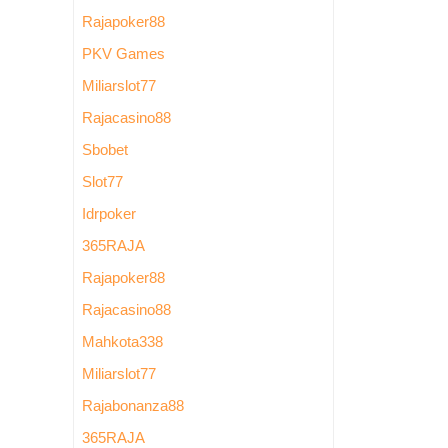
Rajapoker88
PKV Games
Miliarslot77
Rajacasino88
Sbobet
Slot77
Idrpoker
365RAJA
Rajapoker88
Rajacasino88
Mahkota338
Miliarslot77
Rajabonanza88
365RAJA