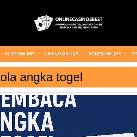
SLOT ONLINE
CASINO ONLINE
POKER ONLINE
TO
ola angka togel