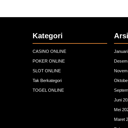
Kategori
Ars
CASINO ONLINE
Januari
POKER ONLINE
Desemb
SLOT ONLINE
Novemb
Tak Berkategori
Oktobe
TOGEL ONLINE
Septem
Juni 20
Mei 20
Maret 