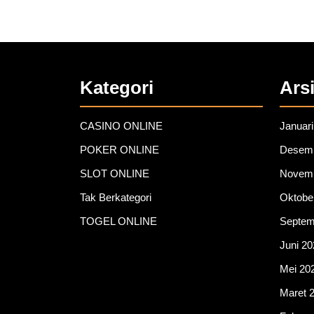
Kategori
Ars
CASINO ONLINE
Januari
POKER ONLINE
Desemb
SLOT ONLINE
Novemb
Tak Berkategori
Oktobe
TOGEL ONLINE
Septem
Juni 20
Mei 20
Maret 