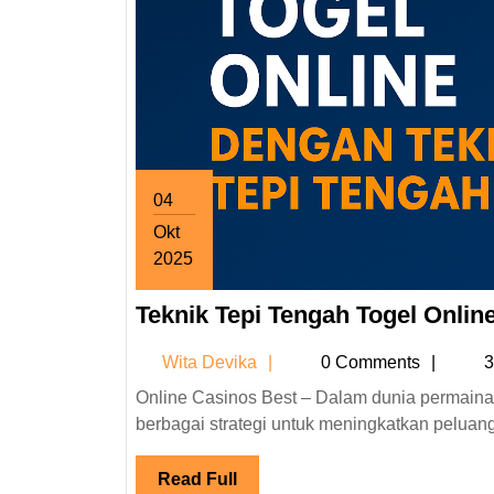
04
Okt
2025
4
Teknik Tepi Tengah Togel Onlin
Oktober
2025
Wita
Wita Devika
0 Comments
3
Devika
Online Casinos Best – Dalam dunia permainan angka, khususnya togel online, banyak pemain yang mencoba
berbagai strategi untuk meningkatkan peluang 
Read
Read Full