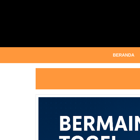
Skip
to
content
Skip
to
content
BERANDA